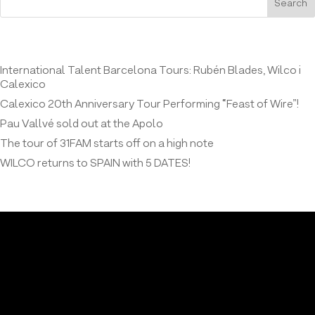
Search
Entrades recents
International Talent Barcelona Tours: Rubén Blades, Wilco i
Calexico
Calexico 20th Anniversary Tour Performing “Feast of Wire”!
Pau Vallvé sold out at the Apolo
The tour of 31FAM starts off on a high note
WILCO returns to SPAIN with 5 DATES!