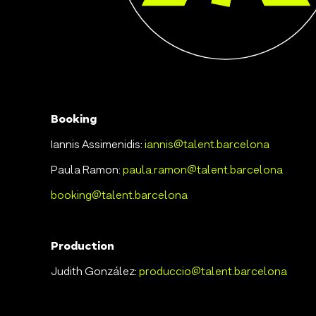
Booking
Iannis Assimenidis:
iannis@talent.barcelona
Paula Ramon:
paula.ramon@talent.barcelona
booking@talent.barcelona
Production
Judith González:
produccio@talent.barcelona