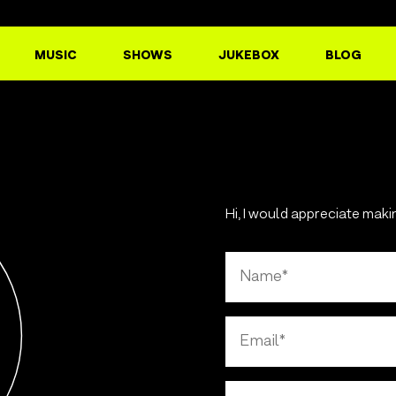
MUSIC
SHOWS
JUKEBOX
BLOG
Hi, I would appreciate maki