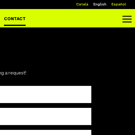
Català
English
Español
a
CONTACT
ng a request!