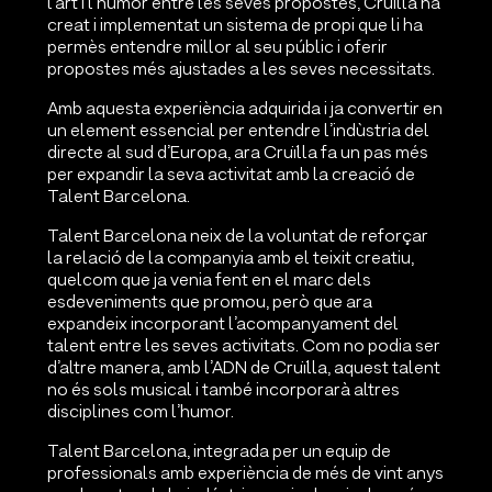
l’art i l’humor entre les seves propostes, Cruïlla ha
creat i implementat un sistema de propi que li ha
permès entendre millor al seu públic i oferir
propostes més ajustades a les seves necessitats.
Amb aquesta experiència adquirida i ja convertir en
un element essencial per entendre l’indùstria del
directe al sud d’Europa, ara Cruïlla fa un pas més
per expandir la seva activitat amb la creació de
Talent Barcelona.
Talent Barcelona neix de la voluntat de reforçar
la relació de la companyia amb el teixit creatiu,
quelcom que ja venia fent en el marc dels
esdeveniments que promou, però que ara
expandeix incorporant l’acompanyament del
talent entre les seves activitats. Com no podia ser
d’altre manera, amb l’ADN de Cruïlla, aquest talent
no és sols musical i també incorporarà altres
disciplines com l’humor.
Talent Barcelona, integrada per un equip de
professionals amb experiència de més de vint anys