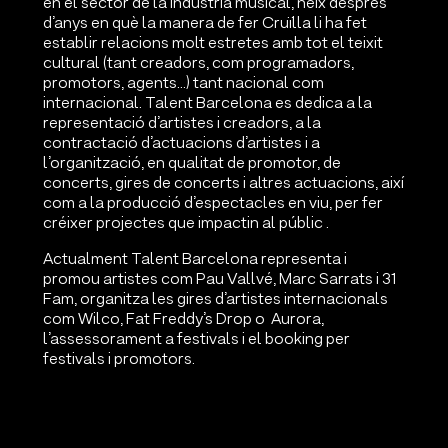
en el sector de la indústria musical, neix després
d’anys en què la manera de fer Cruïlla li ha fet
establir relacions molt estretes amb tot el teixit
cultural (tant creadors, com programadors,
promotors, agents…) tant nacional com
internacional. Talent Barcelona es dedica a la
representació d’artistes i creadors, a la
contractació d’actuacions d’artistes i a
l’organització, en qualitat de promotor, de
concerts, gires de concerts i altres actuacions, així
com a la producció d’espectacles en viu, per fer
créixer projectes que impactin al públic .
Actualment Talent Barcelona representa i
promou artistes com Pau Vallvé, Marc Sarrats i 31
Fam, organitza les gires d’artistes internacionals
com Wilco, Fat Freddy’s Drop o Aurora,
l’assessorament a festivals i el booking per
festivals i promotors.