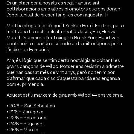
És un plaer per a nosaltres seguir anunciant
col·laboracions amb altres promotors que ens donen
l’oportunitat de presentar gires com aquesta. ✨
Molt ha plogut des d’aquell Yankee Hotel Foxtrot, per a
molts una fita del rock alternatiu. Jesus, Etc, Heavy
Metall Drummer o I’m Trying To Break Your Heart van
contribuir a crear un disc rodó en la millor època per a
l’indie nord-americà.
Ara, és lògic que sentim certa nostàlgia escoltant les
grans cançons de Wilco. Potser ens resistim a admetre
que han passat més de vint anys, però no tenim por
d’afirmar que cada disc d’aquesta banda ens enganxa
com el primer dia.
Aquest estiu marxem de gira amb Wilco! 🚌 ens veiem a:
▫️ 20/6 – San Sebastian
▪️ 21/6 – Zaragoza
▫️ 22/6 – Barcelona
▪️ 24/6 – Burjassot
▫️ 25/6 – Murcia