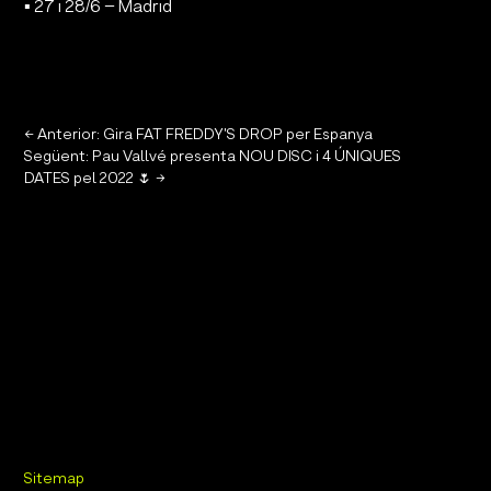
▪️ 27 i 28/6 – Madrid
←
Anterior: Gira FAT FREDDY'S DROP per Espanya
Següent: Pau Vallvé presenta NOU DISC i 4 ÚNIQUES
DATES pel 2022 🌷
→
Sitemap