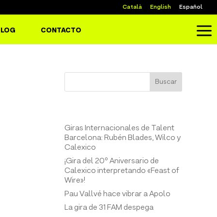
Català
English
Español
a
BLOG
CONTACTO
Buscar
Entrades recents
Giras Internacionales de Talent
Barcelona: Rubén Blades, Wilco y
Calexico
¡Gira del 20º Aniversario de
Calexico interpretando «Feast of
Wire»!
Pau Vallvé hace vibrar a Apolo
La gira de 31 FAM despega