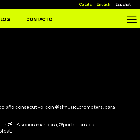
Català
English
Español
a
BLOG
CONTACTO
ndo año consecutivo, con @sfmusic_promoters, para
por 🥁… @sonoramaribera, @porta_ferrada,
ofest.