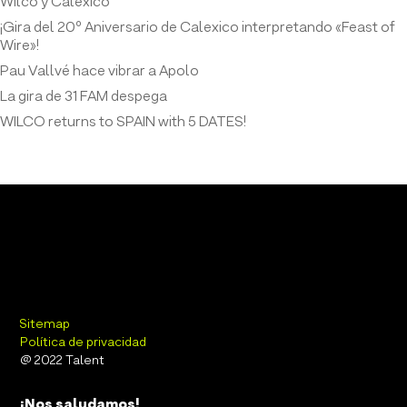
Wilco y Calexico
¡Gira del 20º Aniversario de Calexico interpretando «Feast of
Wire»!
Pau Vallvé hace vibrar a Apolo
La gira de 31 FAM despega
WILCO returns to SPAIN with 5 DATES!
Sitemap
Política de privacidad
@ 2022 Talent
¡Nos saludamos!