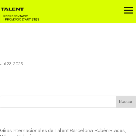
a
Blake, Butler & Grant en el
Auditori de Girona
Jul 23, 2025
Buscar
Entrades recents
Giras Internacionales de Talent Barcelona: Rubén Blades,