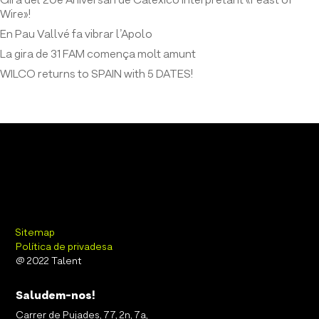
Gira del 20è Aniversari de Calexico interpretant «Feast of
Wire»!
En Pau Vallvé fa vibrar l’Apolo
La gira de 31 FAM comença molt amunt
WILCO returns to SPAIN with 5 DATES!
Sitemap
Política de privadesa
@ 2022 Talent
Saludem-nos!
Carrer de Pujades, 77, 2n, 7a,