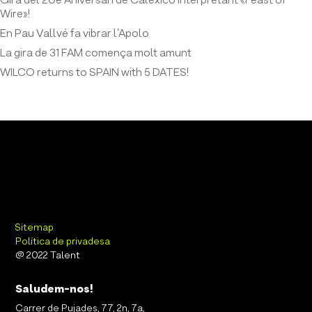
Gira del 20è Aniversari de Calexico interpretant «Feast of
Wire»!
En Pau Vallvé fa vibrar l’Apolo
La gira de 31 FAM comença molt amunt
WILCO returns to SPAIN with 5 DATES!
Sitemap
Política de privadesa
@ 2022 Talent
Saludem-nos!
Carrer de Pujades, 77, 2n, 7a,