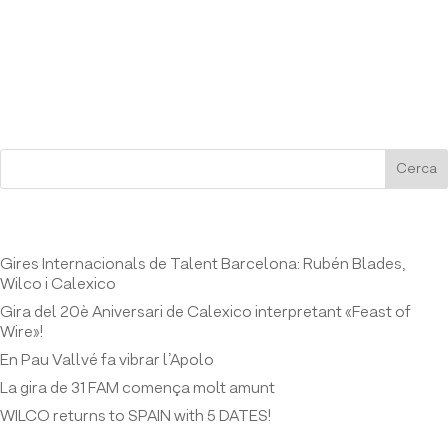
amb tota la banda. L’espera per veure Wilco ha estat llarga: fa
més d’un lustre que no els tenim a casa, per això els rebrem
amb el doble de ganes.
Tornen els petits plaers. Tornen els concerts. Torna Wilco, el
proper 22 de juny al Poble Espanyol. Tornem?
Cerca
Entrades recents
Gires Internacionals de Talent Barcelona: Rubén Blades,
Wilco i Calexico
Gira del 20è Aniversari de Calexico interpretant «Feast of
Wire»!
En Pau Vallvé fa vibrar l’Apolo
La gira de 31 FAM comença molt amunt
WILCO returns to SPAIN with 5 DATES!