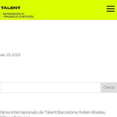
a
Tom Odell al Menorca Music
Festival
abr. 25, 2023
Cerca
Entrades recents
Gires Internacionals de Talent Barcelona: Rubén Blades,