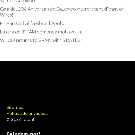
Wilco i Calexico
Gira del 20è Aniversari de Calexico interpretant «Feast of
Wire»!
En Pau Vallvé fa vibrar l’Apolo
La gira de 31 FAM comença molt amunt
WILCO returns to SPAIN with 5 DATES!
Sitemap
Política de privadesa
@ 2022 Talent
Saludem-nos!