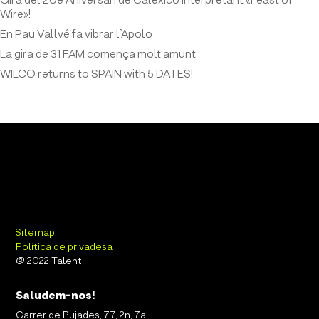
Gira del 20è Aniversari de Calexico interpretant «Feast of
Wire»!
En Pau Vallvé fa vibrar l’Apolo
La gira de 31 FAM comença molt amunt
WILCO returns to SPAIN with 5 DATES!
Sitemap
Política de privadesa
@ 2022 Talent
Saludem-nos!
Carrer de Pujades, 77, 2n, 7a,