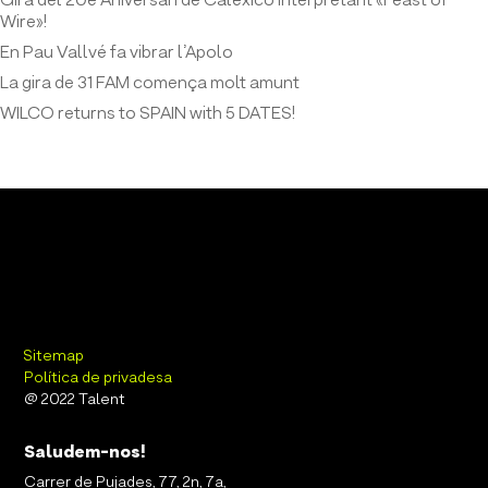
Gira del 20è Aniversari de Calexico interpretant «Feast of
Wire»!
En Pau Vallvé fa vibrar l’Apolo
La gira de 31 FAM comença molt amunt
WILCO returns to SPAIN with 5 DATES!
Sitemap
Política de privadesa
@ 2022 Talent
Saludem-nos!
Carrer de Pujades, 77, 2n, 7a,