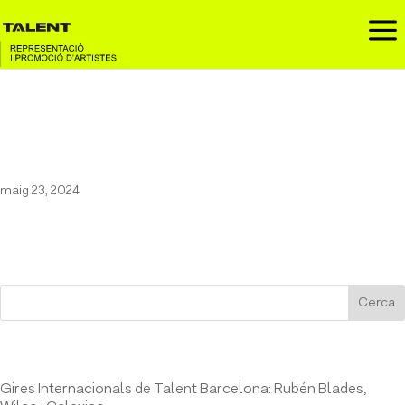
a
Scott Bradlee’s Postmodern
Jukebox a La Rambleta
maig 23, 2024
Cerca
Entrades recents
Gires Internacionals de Talent Barcelona: Rubén Blades,