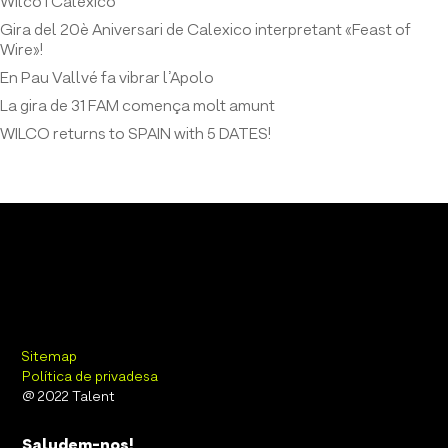
Wilco i Calexico
Gira del 20è Aniversari de Calexico interpretant «Feast of
Wire»!
En Pau Vallvé fa vibrar l’Apolo
La gira de 31 FAM comença molt amunt
WILCO returns to SPAIN with 5 DATES!
Sitemap
Política de privadesa
@ 2022 Talent
Saludem-nos!