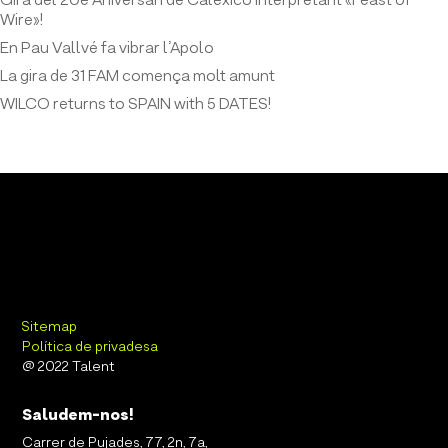
Gira del 20è Aniversari de Calexico interpretant «Feast of
Wire»!
En Pau Vallvé fa vibrar l’Apolo
La gira de 31 FAM comença molt amunt
WILCO returns to SPAIN with 5 DATES!
Sitemap
Política de privadesa
@ 2022 Talent
Saludem-nos!
Carrer de Pujades, 77, 2n, 7a,