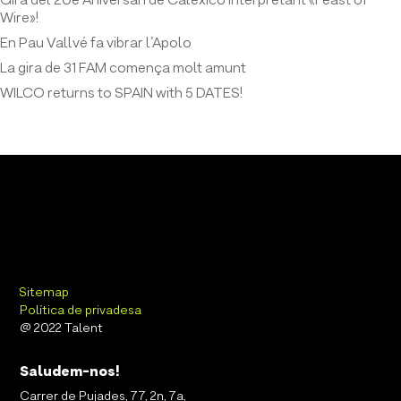
Gira del 20è Aniversari de Calexico interpretant «Feast of
Wire»!
En Pau Vallvé fa vibrar l’Apolo
La gira de 31 FAM comença molt amunt
WILCO returns to SPAIN with 5 DATES!
Sitemap
Política de privadesa
@ 2022 Talent
Saludem-nos!
Carrer de Pujades, 77, 2n, 7a,