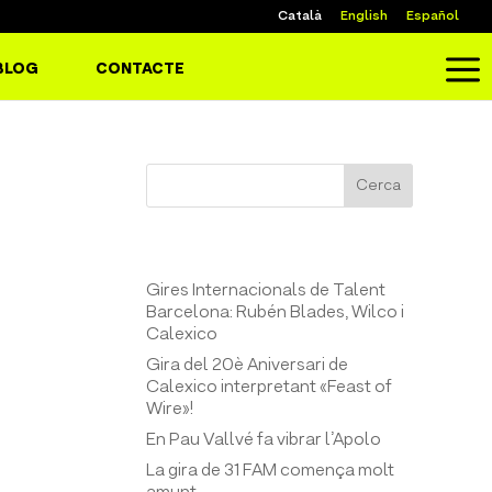
Català
English
Español
a
BLOG
CONTACTE
Cerca
Entrades recents
Gires Internacionals de Talent
Barcelona: Rubén Blades, Wilco i
Calexico
Gira del 20è Aniversari de
Calexico interpretant «Feast of
Wire»!
En Pau Vallvé fa vibrar l’Apolo
La gira de 31 FAM comença molt