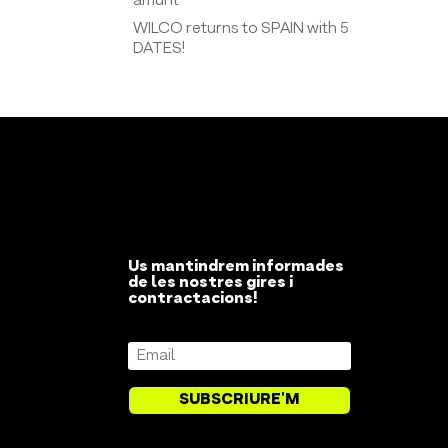
amunt
WILCO returns to SPAIN with 5
DATES!
Us mantindrem informades
de les nostres gires i
contractacions!
SUBSCRIURE'M