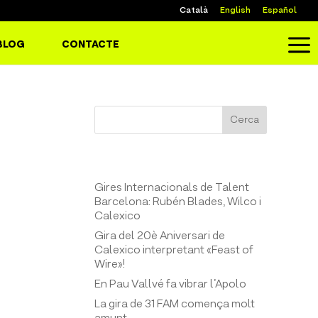
Català
English
Español
a
BLOG
CONTACTE
sona
Cerca
Entrades recents
Gires Internacionals de Talent
Barcelona: Rubén Blades, Wilco i
Calexico
Gira del 20è Aniversari de
Calexico interpretant «Feast of
Wire»!
En Pau Vallvé fa vibrar l’Apolo
La gira de 31 FAM comença molt