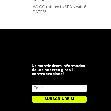
amunt
WILCO returns to SPAIN with 5
DATES!
Us mantindrem informades
de les nostres gires i
contractacions!
SUBSCRIURE'M