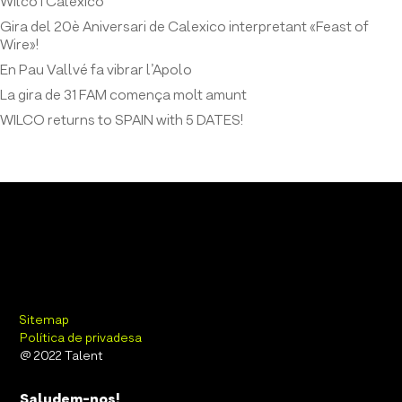
Wilco i Calexico
Gira del 20è Aniversari de Calexico interpretant «Feast of
Wire»!
En Pau Vallvé fa vibrar l’Apolo
La gira de 31 FAM comença molt amunt
WILCO returns to SPAIN with 5 DATES!
Sitemap
Política de privadesa
@ 2022 Talent
Saludem-nos!