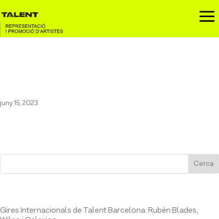
a
Pau Vallvé al Festival
Macroclima
juny 15, 2023
Cerca
Entrades recents
Gires Internacionals de Talent Barcelona: Rubén Blades,