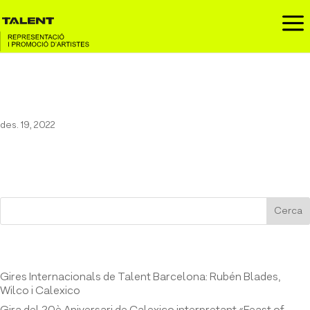
a
Pau Vallvé a Festival Hivernacle
des. 19, 2022
Cerca
Entrades recents
Gires Internacionals de Talent Barcelona: Rubén Blades,
Wilco i Calexico