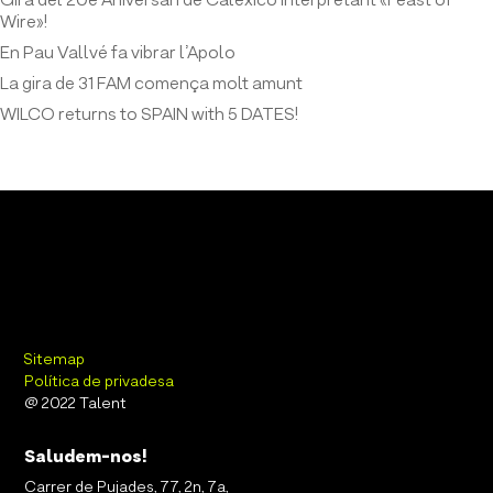
Gira del 20è Aniversari de Calexico interpretant «Feast of
Wire»!
En Pau Vallvé fa vibrar l’Apolo
La gira de 31 FAM comença molt amunt
WILCO returns to SPAIN with 5 DATES!
Sitemap
Política de privadesa
@ 2022 Talent
Saludem-nos!
Carrer de Pujades, 77, 2n, 7a,