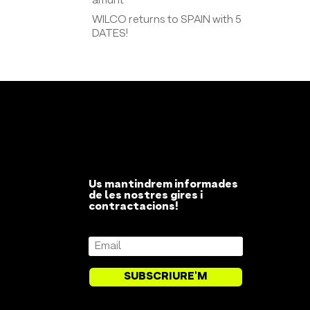
amunt
WILCO returns to SPAIN with 5
DATES!
Us mantindrem informades
de les nostres gires i
contractacions!
SUBSCRIURE'M