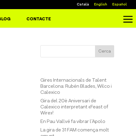
Català
English
Español
a
BLOG
CONTACTE
Cerca
Entrades recents
Gires Internacionals de Talent
Barcelona: Rubén Blades, Wilco i
Calexico
Gira del 20è Aniversari de
Calexico interpretant «Feast of
Wire»!
En Pau Vallvé fa vibrar l’Apolo
La gira de 31 FAM comença molt