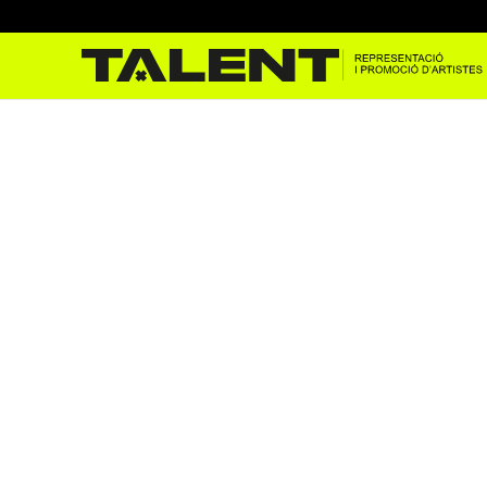
Pau Vallvé al festival A Ce
abr. 1, 2025