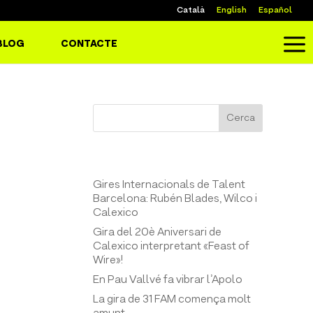
Català
English
Español
a
BLOG
CONTACTE
Cerca
Entrades recents
Gires Internacionals de Talent
Barcelona: Rubén Blades, Wilco i
Calexico
Gira del 20è Aniversari de
Calexico interpretant «Feast of
Wire»!
En Pau Vallvé fa vibrar l’Apolo
La gira de 31 FAM comença molt