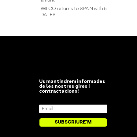
amunt
WILCO returns to SPAIN with 5
DATES!
Us mantindrem informades
de les nostres gires i
contractacions!
SUBSCRIURE'M