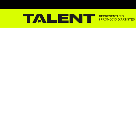
Pau Vallve al Casino de l’Al
jul. 7, 2022