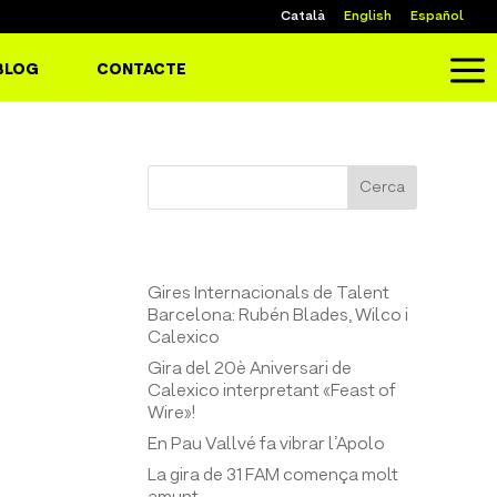
Català
English
Español
a
BLOG
CONTACTE
Cerca
Entrades recents
Gires Internacionals de Talent
Barcelona: Rubén Blades, Wilco i
Calexico
Gira del 20è Aniversari de
Calexico interpretant «Feast of
Wire»!
En Pau Vallvé fa vibrar l’Apolo
La gira de 31 FAM comença molt