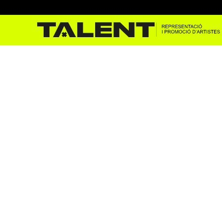
Òscar Andreu al Teatre Mun
des. 12, 2023