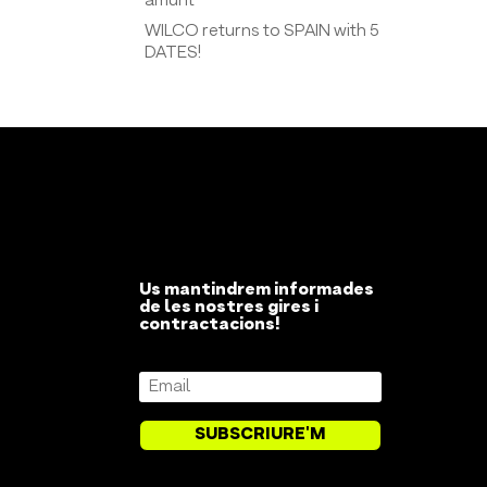
amunt
WILCO returns to SPAIN with 5
DATES!
Us mantindrem informades
de les nostres gires i
contractacions!
SUBSCRIURE'M