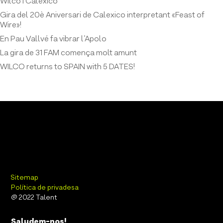
Wilco i Calexico
Gira del 20è Aniversari de Calexico interpretant «Feast of
Wire»!
En Pau Vallvé fa vibrar l’Apolo
La gira de 31 FAM comença molt amunt
WILCO returns to SPAIN with 5 DATES!
Sitemap
Política de privadesa
@ 2022 Talent
Saludem-nos!