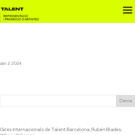
a
Marc Sarrats a Girona / 14 juny
2024
abr. 2, 2024
Cerca
Entrades recents
Gires Internacionals de Talent Barcelona: Rubén Blades,