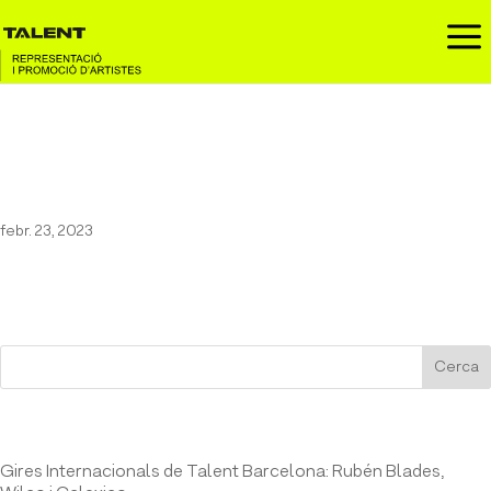
a
Marc Sarrats al Festival
Ressons
febr. 23, 2023
Cerca
Entrades recents
Gires Internacionals de Talent Barcelona: Rubén Blades,