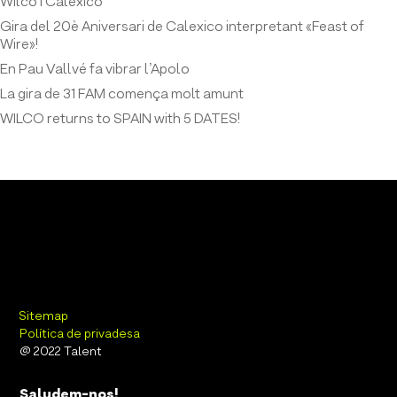
Wilco i Calexico
Gira del 20è Aniversari de Calexico interpretant «Feast of
Wire»!
En Pau Vallvé fa vibrar l’Apolo
La gira de 31 FAM comença molt amunt
WILCO returns to SPAIN with 5 DATES!
Sitemap
Política de privadesa
@ 2022 Talent
Saludem-nos!