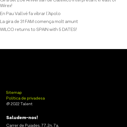
Gira del 20è Aniversari de Calexico interpretant «Feast of
Wire»!
En Pau Vallvé fa vibrar l’Apolo
La gira de 31 FAM comença molt amunt
WILCO returns to SPAIN with 5 DATES!
Sitemap
Política de privadesa
@ 2022 Talent
Saludem-nos!
Carrer de Pujades, 77, 2n, 7a,