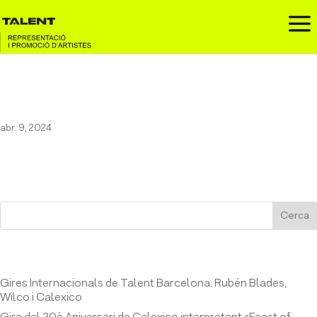
a
Marc Sarrats al Festival Còmic
abr. 9, 2024
Cerca
Entrades recents
Gires Internacionals de Talent Barcelona: Rubén Blades,
Wilco i Calexico