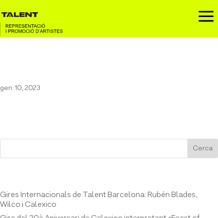
a
Marc Sarrats a Sala Golem’s
gen. 10, 2023
Cerca
Entrades recents
Gires Internacionals de Talent Barcelona: Rubén Blades,
Wilco i Calexico