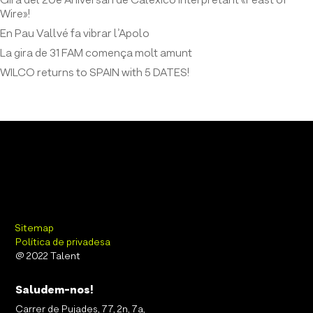
Gira del 20è Aniversari de Calexico interpretant «Feast of
Wire»!
En Pau Vallvé fa vibrar l’Apolo
La gira de 31 FAM comença molt amunt
WILCO returns to SPAIN with 5 DATES!
Sitemap
Política de privadesa
@ 2022 Talent
Saludem-nos!
Carrer de Pujades, 77, 2n, 7a,