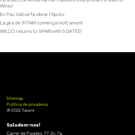
Gira del 20è Aniversari de Calexico interpretant «Feast of
Wire»!
En Pau Vallvé fa vibrar l’Apolo
La gira de 31 FAM comença molt amunt
WILCO returns to SPAIN with 5 DATES!
Sitemap
Política de privadesa
@ 2022 Talent
Saludem-nos!
Carrer de Pujades, 77, 2n, 7a,