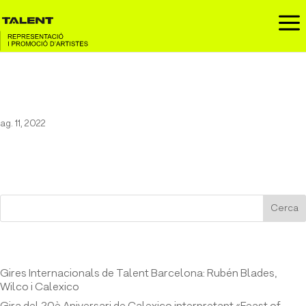
a
MARC SARRATS A LA GOLEM’S
ag. 11, 2022
Cerca
Entrades recents
Gires Internacionals de Talent Barcelona: Rubén Blades,
Wilco i Calexico