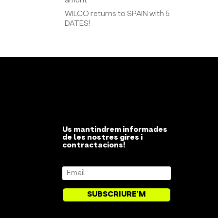
amunt
WILCO returns to SPAIN with 5
DATES!
Us mantindrem informades
de les nostres gires i
contractacions!
SUBSCRIURE'M