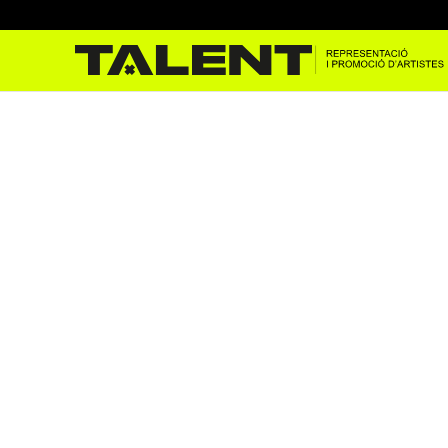
Marala al Live For The Art
oct. 24, 2024