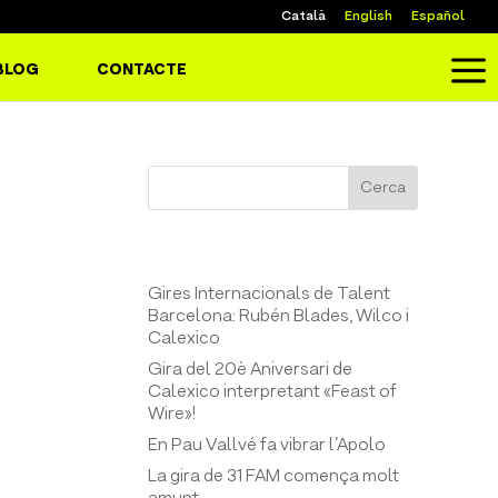
Català
English
Español
a
BLOG
CONTACTE
Cerca
Entrades recents
Gires Internacionals de Talent
Barcelona: Rubén Blades, Wilco i
Calexico
Gira del 20è Aniversari de
Calexico interpretant «Feast of
Wire»!
En Pau Vallvé fa vibrar l’Apolo
La gira de 31 FAM comença molt