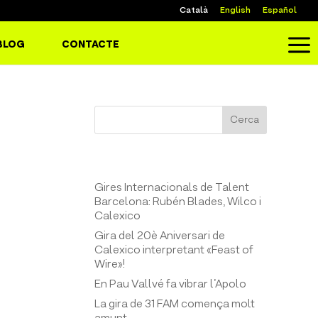
Català
English
Español
a
BLOG
CONTACTE
Cerca
Entrades recents
Gires Internacionals de Talent
Barcelona: Rubén Blades, Wilco i
Calexico
Gira del 20è Aniversari de
Calexico interpretant «Feast of
Wire»!
En Pau Vallvé fa vibrar l’Apolo
La gira de 31 FAM comença molt