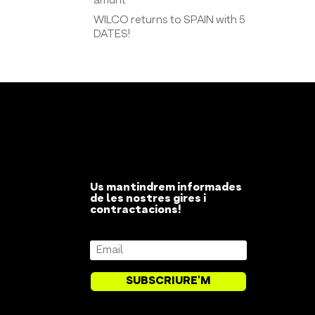
amunt
WILCO returns to SPAIN with 5
DATES!
Us mantindrem informades
de les nostres gires i
contractacions!
SUBSCRIURE'M