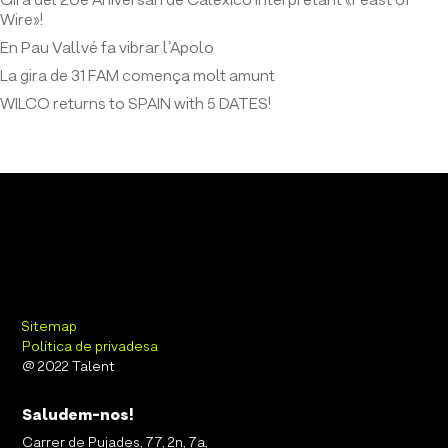
Gira del 20è Aniversari de Calexico interpretant «Feast of
Wire»!
En Pau Vallvé fa vibrar l’Apolo
La gira de 31 FAM comença molt amunt
WILCO returns to SPAIN with 5 DATES!
Sitemap
Política de privadesa
@ 2022 Talent
Saludem-nos!
Carrer de Pujades, 77, 2n, 7a,