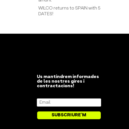
amunt
WILCO returns to SPAIN with 5
DATES!
Us mantindrem informades
de les nostres gires i
contractacions!
SUBSCRIURE'M