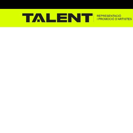
Maestro Espada a la 53ª Se
Mar
jul. 29, 2025