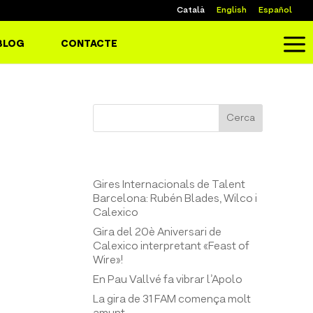
Català
English
Español
a
BLOG
CONTACTE
y el
Cerca
Entrades recents
Gires Internacionals de Talent
Barcelona: Rubén Blades, Wilco i
Calexico
Gira del 20è Aniversari de
Calexico interpretant «Feast of
Wire»!
En Pau Vallvé fa vibrar l’Apolo
La gira de 31 FAM comença molt