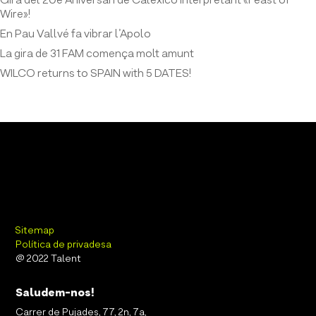
Gira del 20è Aniversari de Calexico interpretant «Feast of
Wire»!
En Pau Vallvé fa vibrar l’Apolo
La gira de 31 FAM comença molt amunt
WILCO returns to SPAIN with 5 DATES!
Sitemap
Política de privadesa
@ 2022 Talent
Saludem-nos!
Carrer de Pujades, 77, 2n, 7a,