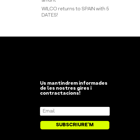
amunt
WILCO returns to SPAIN with 5
DATES!
Us mantindrem informades
de les nostres gires i
contractacions!
SUBSCRIURE'M