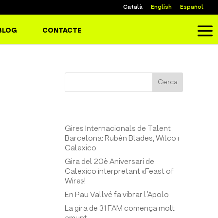
Català
English
Español
a
BLOG
CONTACTE
Cerca
Entrades recents
Gires Internacionals de Talent
Barcelona: Rubén Blades, Wilco i
Calexico
Gira del 20è Aniversari de
Calexico interpretant «Feast of
Wire»!
En Pau Vallvé fa vibrar l’Apolo
La gira de 31 FAM comença molt