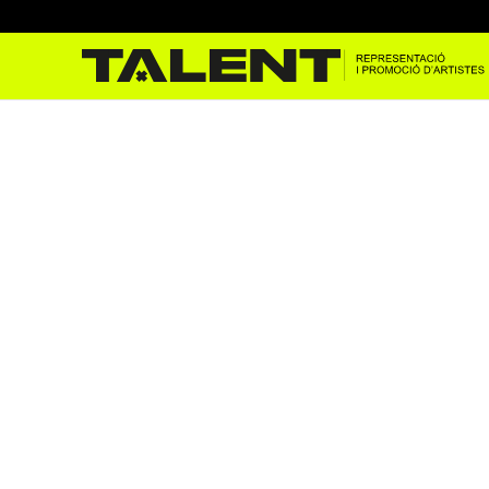
Irene Francolí, Enzo Vizcaín
abr. 9, 2024