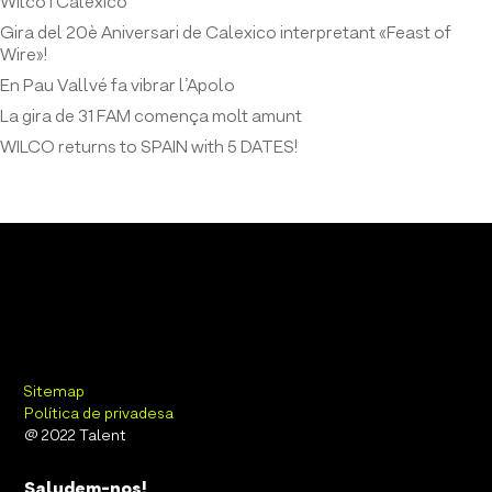
Wilco i Calexico
Gira del 20è Aniversari de Calexico interpretant «Feast of
Wire»!
En Pau Vallvé fa vibrar l’Apolo
La gira de 31 FAM comença molt amunt
WILCO returns to SPAIN with 5 DATES!
Sitemap
Política de privadesa
@ 2022 Talent
Saludem-nos!