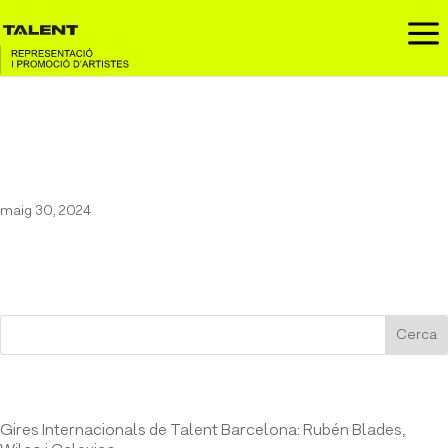
a
Godai Garcia al Festival Cruïlla
2024
maig 30, 2024
Cerca
Entrades recents
Gires Internacionals de Talent Barcelona: Rubén Blades,