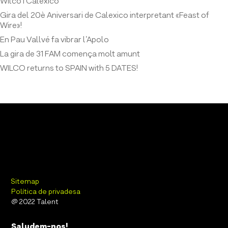
Wilco i Calexico
Gira del 20è Aniversari de Calexico interpretant «Feast of
Wire»!
En Pau Vallvé fa vibrar l’Apolo
La gira de 31 FAM comença molt amunt
WILCO returns to SPAIN with 5 DATES!
Sitemap
Política de privadesa
@ 2022 Talent
Saludem-nos!