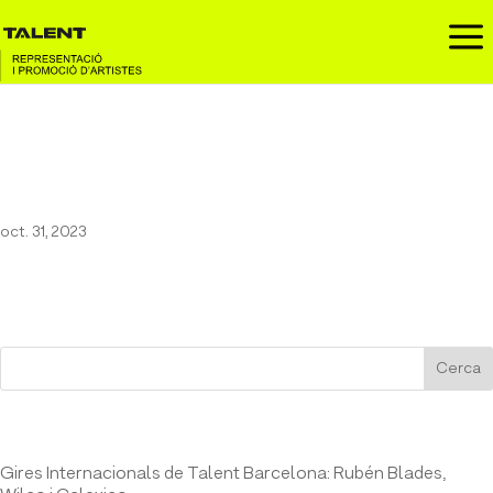
a
Enzo Vizcaíno al Cruïlla
Comèdia
oct. 31, 2023
Cerca
Entrades recents
Gires Internacionals de Talent Barcelona: Rubén Blades,