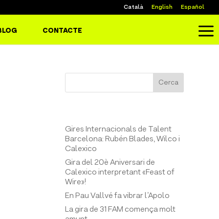
Català
English
Español
a
BLOG
CONTACTE
Cerca
Entrades recents
Gires Internacionals de Talent
Barcelona: Rubén Blades, Wilco i
Calexico
Gira del 20è Aniversari de
Calexico interpretant «Feast of
Wire»!
En Pau Vallvé fa vibrar l’Apolo
La gira de 31 FAM comença molt