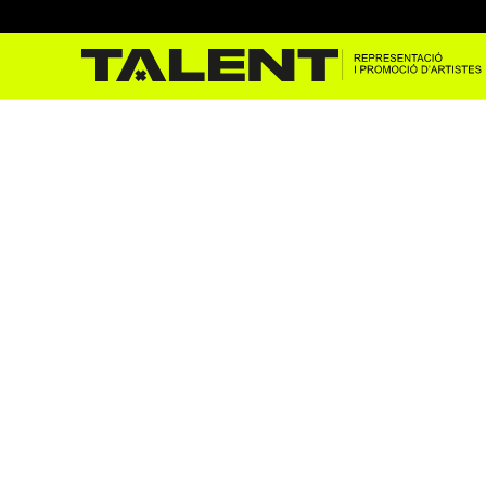
Calexico a les Festes del P
oct. 9, 2023