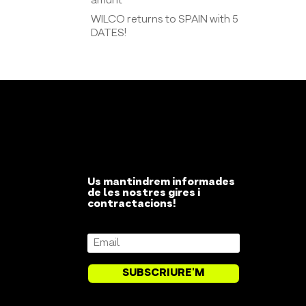
amunt
WILCO returns to SPAIN with 5
DATES!
Us mantindrem informades
de les nostres gires i
contractacions!
SUBSCRIURE'M