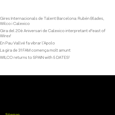
Entrades recents
Gires Internacionals de Talent Barcelona: Rubén Blades,
Wilco i Calexico
Gira del 20è Aniversari de Calexico interpretant «Feast of
Wire»!
En Pau Vallvé fa vibrar l’Apolo
La gira de 31 FAM comença molt amunt
WILCO returns to SPAIN with 5 DATES!
Sitemap