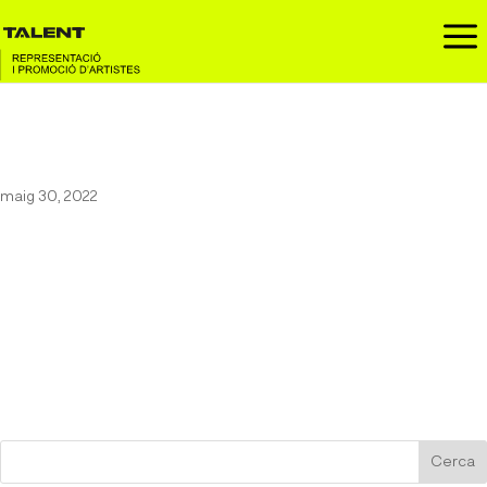
a
Aurora Barcelona
maig 30, 2022
La cantant noruega és capaç de transportar-te fins a la seva
dimensió particular com cada cançó. Jugant amb elements de
l’electrònica i del folk, i explotant-ne al màxim la veu suau i
fràgil, AURORA t’acompanya lentament a través de versos
carregats de lluita i missatge social. Aquesta combinació entre
força i fragilitat és el que fa d’AURORA una artista única.
Cerca