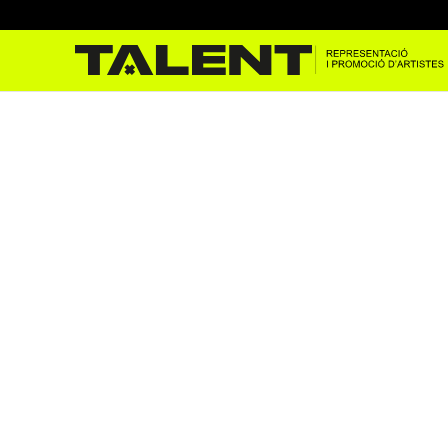
Andrés Fajngold i Alba Seg
juny 26, 2024