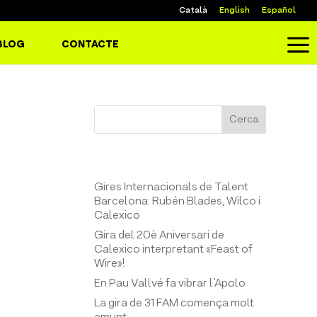
Català
English
Español
a
BLOG
CONTACTE
Cerca
Entrades recents
Gires Internacionals de Talent
Barcelona: Rubén Blades, Wilco i
Calexico
Gira del 20è Aniversari de
Calexico interpretant «Feast of
Wire»!
En Pau Vallvé fa vibrar l’Apolo
La gira de 31 FAM comença molt