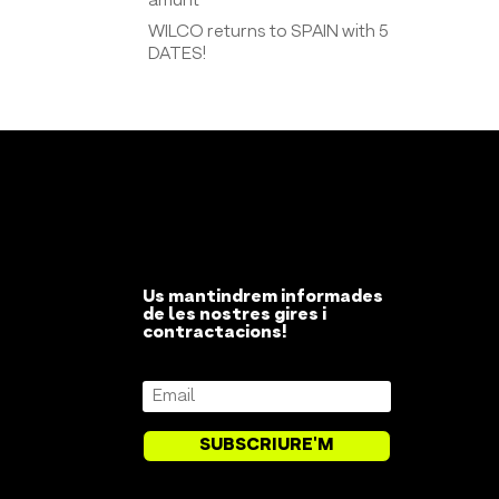
amunt
WILCO returns to SPAIN with 5
DATES!
Us mantindrem informades
de les nostres gires i
contractacions!
SUBSCRIURE'M