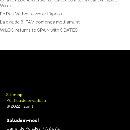
Gira del 20è Aniversari de Calexico interpretant «Feast of
Wire»!
En Pau Vallvé fa vibrar l’Apolo
La gira de 31 FAM comença molt amunt
WILCO returns to SPAIN with 5 DATES!
Sitemap
Política de privadesa
@ 2022 Talent
Saludem-nos!
Carrer de Pujades, 77, 2n, 7a,