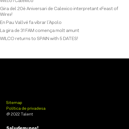
Wilco i Calexico
Gira del 20è Aniversari de Calexico interpretant «Feast of
Wire»!
En Pau Vallvé fa vibrar l’Apolo
La gira de 31 FAM comença molt amunt
WILCO returns to SPAIN with 5 DATES!
Sitemap
Política de privadesa
@ 2022 Talent
Saludem-nos!