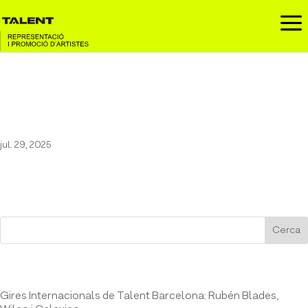
a
31 FAM a la XIV Festa de la
Cervesa d’Alforja
jul. 29, 2025
Cerca
Entrades recents
Gires Internacionals de Talent Barcelona: Rubén Blades,