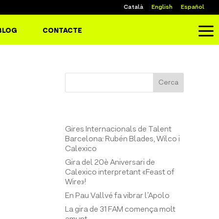
Català
English
Español
a
BLOG
CONTACTE
Cerca
Entrades recents
Gires Internacionals de Talent
Barcelona: Rubén Blades, Wilco i
Calexico
Gira del 20è Aniversari de
Calexico interpretant «Feast of
Wire»!
En Pau Vallvé fa vibrar l’Apolo
La gira de 31 FAM comença molt