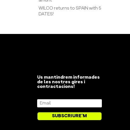
amunt
WILCO returns to SPAIN with 5
DATES!
Us mantindrem informades
de les nostres gires i
contractacions!
SUBSCRIURE'M