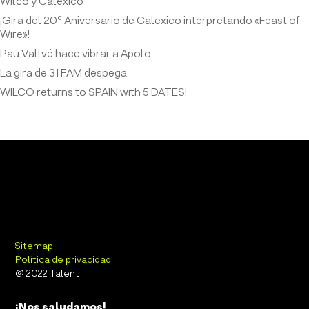
Wilco y Calexico
¡Gira del 20º Aniversario de Calexico interpretando «Feast of
Wire»!
Pau Vallvé hace vibrar a Apolo
La gira de 31 FAM despega
WILCO returns to SPAIN with 5 DATES!
Sitemap
Política de privacidad
@ 2022 Talent
¡Nos saludamos!