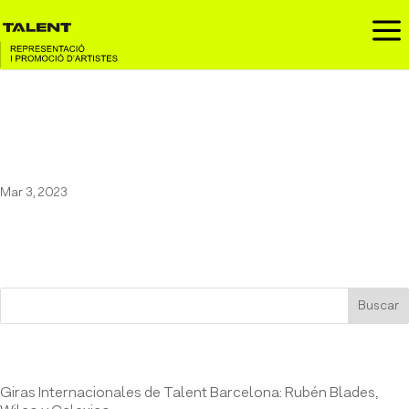
a
Rubén Blades en el Cook Music
Festival
Mar 3, 2023
Buscar
Entrades recents
Giras Internacionales de Talent Barcelona: Rubén Blades,