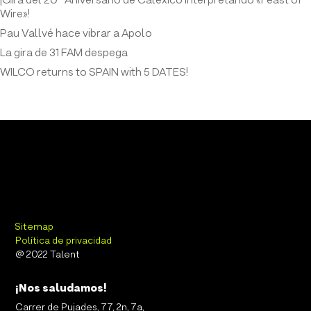
¡Gira del 20º Aniversario de Calexico interpretando «Feast of
Wire»!
Pau Vallvé hace vibrar a Apolo
La gira de 31 FAM despega
WILCO returns to SPAIN with 5 DATES!
Sitemap
Política de privacidad
@ 2022 Talent
¡Nos saludamos!
Carrer de Pujades, 77, 2n, 7a,