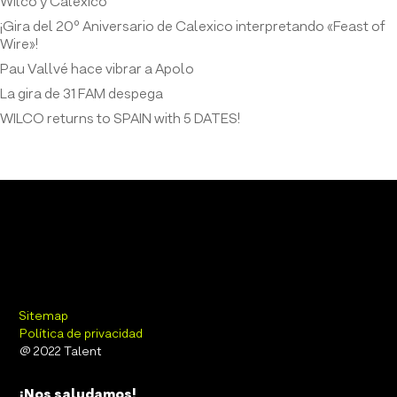
Wilco y Calexico
¡Gira del 20º Aniversario de Calexico interpretando «Feast of
Wire»!
Pau Vallvé hace vibrar a Apolo
La gira de 31 FAM despega
WILCO returns to SPAIN with 5 DATES!
Sitemap
Política de privacidad
@ 2022 Talent
¡Nos saludamos!