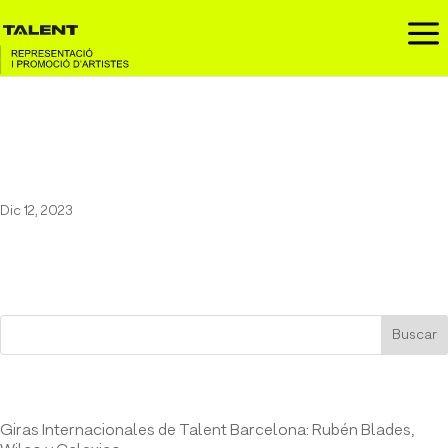
a
Òscar Andreu en la Sala Cate de
Figueres
Dic 12, 2023
Buscar
Entrades recents
Giras Internacionales de Talent Barcelona: Rubén Blades,