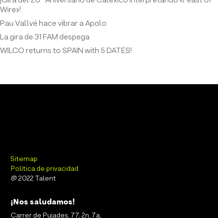
¡Gira del 20º Aniversario de Calexico interpretando «Feast of
Wire»!
Pau Vallvé hace vibrar a Apolo
La gira de 31 FAM despega
WILCO returns to SPAIN with 5 DATES!
Sitemap
Política de privacidad
@ 2022 Talent
¡Nos saludamos!
Carrer de Pujades, 77, 2n, 7a,