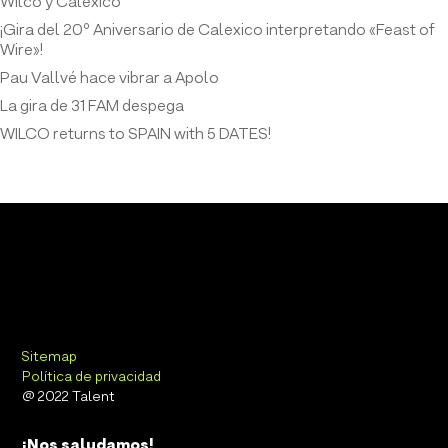
Wilco y Calexico
¡Gira del 20º Aniversario de Calexico interpretando «Feast of
Wire»!
Pau Vallvé hace vibrar a Apolo
La gira de 31 FAM despega
WILCO returns to SPAIN with 5 DATES!
Sitemap
Política de privacidad
@ 2022 Talent
¡Nos saludamos!