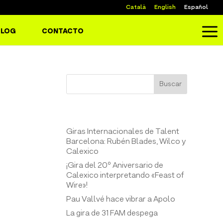
Català
English
Español
a
BLOG
CONTACTO
Buscar
Entrades recents
Giras Internacionales de Talent
Barcelona: Rubén Blades, Wilco y
Calexico
¡Gira del 20º Aniversario de
Calexico interpretando «Feast of
Wire»!
Pau Vallvé hace vibrar a Apolo
La gira de 31 FAM despega