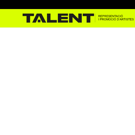
31 FAM en la FM de Premià 
Jun 8, 2023