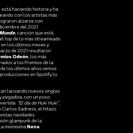
está haciendo historia y ha
eando con los artistas más
lograron alzarse con
 diciembre del 2021
l Mundo
, canción que está
 el top de lo mas streameado
en los últimos meses y
 marzo de 2021 resultaron
emios Odeón
, los más
ados a los Premios de la
 de los últimos años vemos
eproducciones en Spotify lo
tan lanzando nuevos singles
y pegadiza, con un poso
divertida
“El día de Huki Huki”
,
e Carlos Sadness, el hitazo
 estas navidades
rsión glampunk de la
Nena
la mismísima