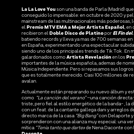
La La Love You
son una banda de Parla (Madrid) que 
conseguido lo impensable: en octubre de 2020 y pel
mainstream de las multinacionales más poderosas, 
Premio MTV EMA a Mejor Artista Español
el
, en
Doble Disco de Platino
El Fin de
recibieron el
por
batiendo records y lleva ya mas de 700 semanas en
en España, experimentando una espectacular subida 
siendo uno de los principales trends de Tik Tok . En
Artista Revelación
Pr
galardonados como
en los
importantes de la música española, ademas de nomin
Música Independiente. Pero si repasamos sus logros
que es totalmente merecido. Casi 100 millones de r
avalan.
Actualmente están preparando su nuevo álbum y es
como
“La canción del verano”
–una canción directa 
triste, pero fiel al estilo energético de la banda- , la 
con un feat. de la cantante gallega dani y arreglos d
directo marca de la casa
“Big Bang”
con Delaporte y
sorprendieron con una alianza muy especial: una ve
mítica
“Tenía tanto que darte»
de Nena Daconte con 
Daconte
.