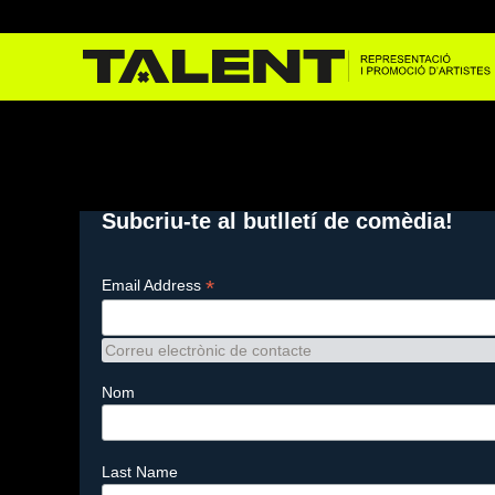
Subcriu-te al butlletí de comèdia!
*
Email Address
Correu electrònic de contacte
Nom
Last Name